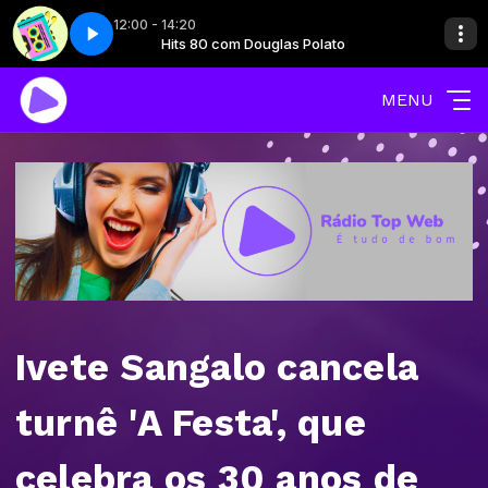
12:00 - 14:20
Polato
e 3
Hits 80 - Parte 3
Hits 80 com Douglas Polato
MENU
Ivete Sangalo cancela
turnê 'A Festa', que
celebra os 30 anos de