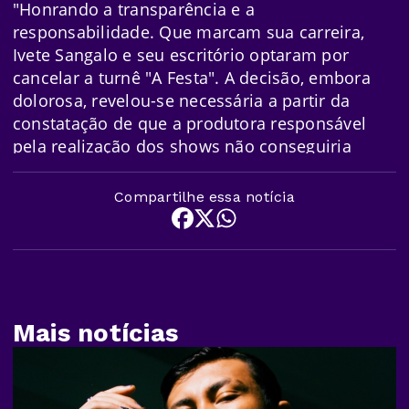
"Honrando a transparência e a
responsabilidade. Que marcam sua carreira,
Ivete Sangalo e seu escritório optaram por
cancelar a turnê "A Festa". A decisão, embora
dolorosa, revelou-se necessária a partir da
constatação de que a produtora responsável
pela realização dos shows não conseguiria
garantir as condições necessárias para que as
apresentações da artista acontecessem da
Compartilhe essa notícia
forma como foram concebidas com a
excelência e segurança prometidas e
acordadas", informou a produção da cantora,
em comunicado publicado nas redes sociais.
Mais notícias
Fonte: g1.globo.com