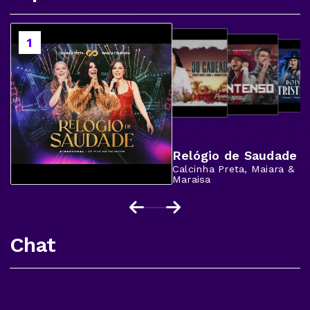
2
1
3
4
Relógio de Saudade
Calcinha Preta, Maiara &
Maraisa
Chat